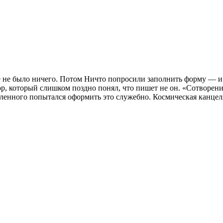
е не было ничего. Потом Ничто попросили заполнить форму — и 
тор, который слишком поздно понял, что пишет не он. «Сотворен
ленного попытался оформить это служебно. Космическая канцеля