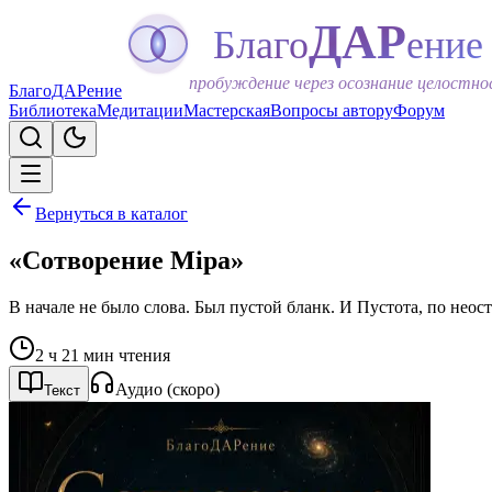
ДАР
Благо
ение
пробуждение через осознание целостн
БлагоДАРение
Библиотека
Медитации
Мастерская
Вопросы автору
Форум
Вернуться в каталог
«Сотворение Мiра»
В начале не было слова. Был пустой бланк. И Пустота, по нео
2 ч 21 мин чтения
Аудио (скоро)
Текст