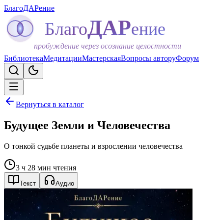
БлагоДАРение
ДАР
Благо
ение
пробуждение через осознание целостности
Библиотека
Медитации
Мастерская
Вопросы автору
Форум
Вернуться в каталог
Будущее Земли и Человечества
О тонкой судьбе планеты и взрослении человечества
3 ч 28 мин чтения
Текст
Аудио