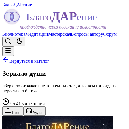
БлагоДАРение
ДАР
Благо
ение
пробуждение через осознание целостности
Библиотека
Медитации
Мастерская
Вопросы автору
Форум
Вернуться в каталог
Зеркало души
«Зеркало отражает не то, кем ты стал, а то, кем никогда не
переставал быть»
2 ч 41 мин чтения
Текст
Аудио