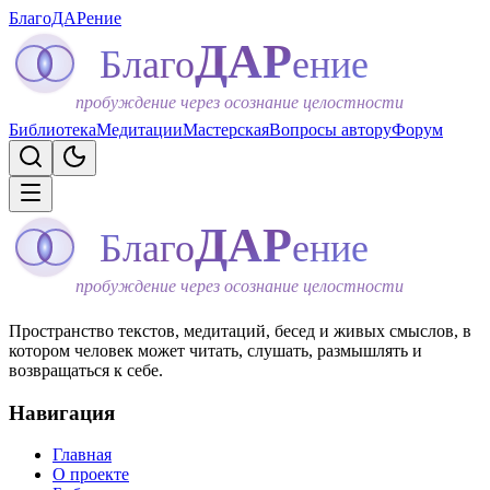
БлагоДАРение
ДАР
Благо
ение
пробуждение через осознание целостности
Библиотека
Медитации
Мастерская
Вопросы автору
Форум
ДАР
Благо
ение
пробуждение через осознание целостности
Пространство текстов, медитаций, бесед и живых смыслов, в
котором человек может читать, слушать, размышлять и
возвращаться к себе.
Навигация
Главная
О проекте