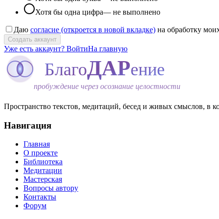
Хотя бы одна цифра
— не выполнено
Даю
согласие
(откроется в новой вкладке)
на обработку мои
Создать аккаунт
Уже есть аккаунт? Войти
На главную
ДАР
Благо
ение
пробуждение через осознание целостности
Пространство текстов, медитаций, бесед и живых смыслов, в ко
Навигация
Главная
О проекте
Библиотека
Медитации
Мастерская
Вопросы автору
Контакты
Форум