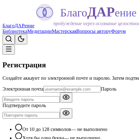
ДАР
Благо
ение
пробуждение через осознание целостн
БлагоДАРение
Библиотека
Медитации
Мастерская
Вопросы автору
Форум
Регистрация
Создайте аккаунт по электронной почте и паролю. Затем подтв
Электронная почта
Пароль
Подтвердите пароль
От 10 до 128 символов
— не выполнено
Хотя бы одна буква
— не выполнено